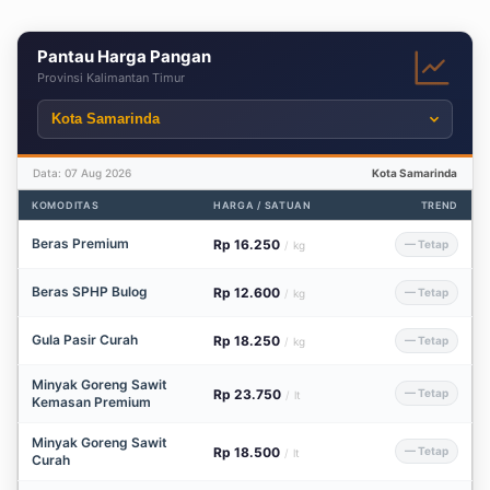
Pantau Harga Pangan
Provinsi Kalimantan Timur
Data: 07 Aug 2026
Kota Samarinda
KOMODITAS
HARGA / SATUAN
TREND
Beras Premium
Rp 16.250
— Tetap
/
kg
Beras SPHP Bulog
Rp 12.600
— Tetap
/
kg
Gula Pasir Curah
Rp 18.250
— Tetap
/
kg
Minyak Goreng Sawit
Rp 23.750
— Tetap
/
lt
Kemasan Premium
Minyak Goreng Sawit
Rp 18.500
— Tetap
/
lt
Curah