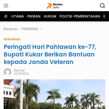
Langsung
ke
konten
Home
UTAMA
PIKIRAN
HUKUM
POLITIK-PEMERINTAHAN
EK
Beranda
PARIWARA
PARIWARA
Peringati Hari Pahlawan ke-77,
Bupati Kukar Berikan Bantuan
kepada Janda Veteran
Bayong
10/11/2022