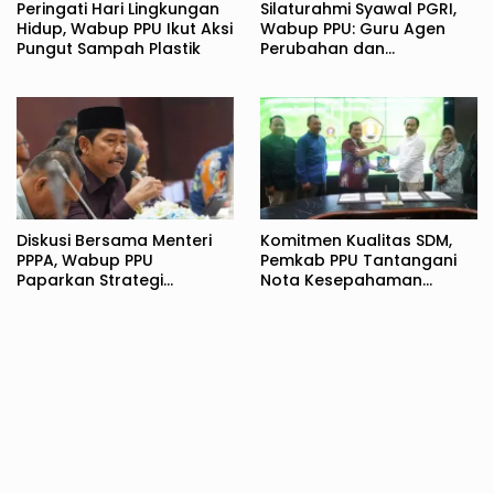
Peringati Hari Lingkungan
Silaturahmi Syawal PGRI,
Hidup, Wabup PPU Ikut Aksi
Wabup PPU: Guru Agen
Pungut Sampah Plastik
Perubahan dan
Pembentuk Karakter
Bangsa
Diskusi Bersama Menteri
Komitmen Kualitas SDM,
PPPA, Wabup PPU
Pemkab PPU Tantangani
Paparkan Strategi
Nota Kesepahaman
Komprehensif
dengan UPN Veteran
Perlindungan Perempuan
Yogyakarta
dan Anak