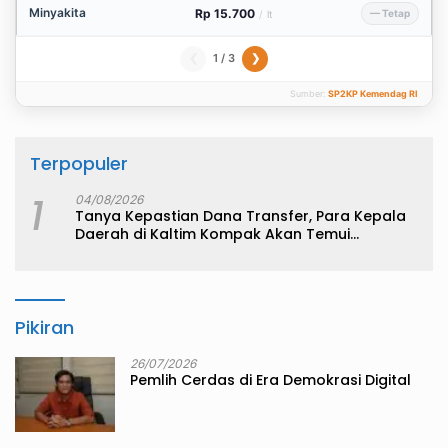
Minyakita
Rp 15.700
— Tetap
/
lt
1 / 3
❮
❯
Sumber:
SP2KP Kemendag RI
Terpopuler
1
04/08/2026
Tanya Kepastian Dana Transfer, Para Kepala
Daerah di Kaltim Kompak Akan Temui
Kemenkeu
Pikiran
26/07/2026
Pemlih Cerdas di Era Demokrasi Digital