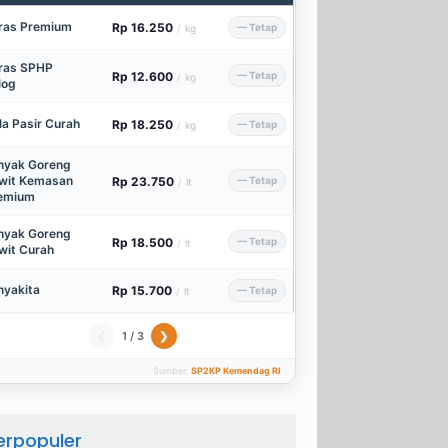
ras Premium
Rp 16.250
— Tetap
/
kg
ras SPHP
Rp 12.600
— Tetap
/
kg
log
la Pasir Curah
Rp 18.250
— Tetap
/
kg
nyak Goreng
wit Kemasan
Rp 23.750
— Tetap
/
lt
emium
nyak Goreng
Rp 18.500
— Tetap
/
lt
wit Curah
nyakita
Rp 15.700
— Tetap
/
lt
1 / 3
❮
❯
Sumber:
SP2KP Kemendag RI
erpopuler