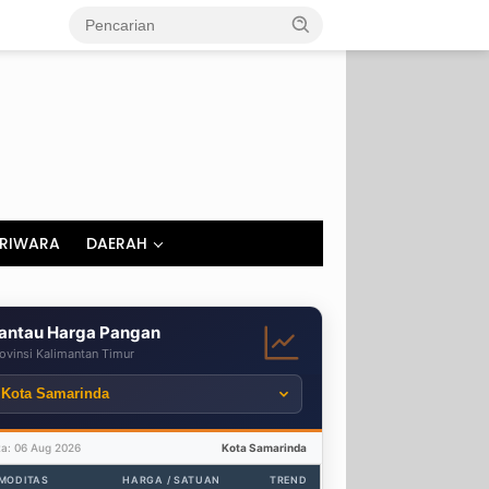
RIWARA
DAERAH
antau Harga Pangan
ovinsi Kalimantan Timur
ta: 06 Aug 2026
Kota Samarinda
MODITAS
HARGA / SATUAN
TREND