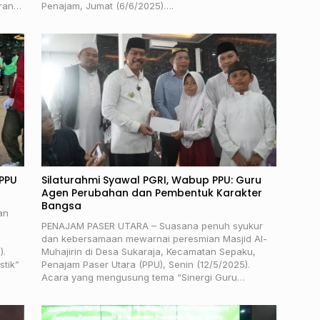
iran…
Penajam, Jumat (6/6/2025)….
 PPU
Silaturahmi Syawal PGRI, Wabup PPU: Guru
Agen Perubahan dan Pembentuk Karakter
Bangsa
an
PENAJAM PASER UTARA – Suasana penuh syukur
dan kebersamaan mewarnai peresmian Masjid Al-
).
Muhajirin di Desa Sukaraja, Kecamatan Sepaku,
stik”
Penajam Paser Utara (PPU), Senin (12/5/2025).
Acara yang mengusung tema “Sinergi Guru…