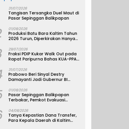
31/07/2026
Tangisan Tersangka Duel Maut di
Pasar Sepinggan Balikpapan
2
01/08/2026
Produksi Batu Bara Kaltim Tahun
2026 Turun, Diperkirakan Hanya
330 Juta Metrik Ton
3
29/07/2026
Fraksi PDIP Kukar Walk Out pada
Rapat Paripurna Bahas KUA-PPAS
APBD 2027
4
31/07/2026
Prabowo Beri Sinyal Destry
Damayanti Jadi Gubernur BI
Definitif
5
01/08/2026
Pasar Sepinggan Balikpapan
Terbakar, Pemkot Evakuasi
Pedagang ke TPS
6
04/08/2026
Tanya Kepastian Dana Transfer,
Para Kepala Daerah di Kaltim
Kompak Akan Temui Kemenkeu