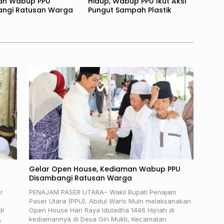
an Wabup PPU
Hidup, Wabup PPU Ikut Aksi
ngi Ratusan Warga
Pungut Sampah Plastik
Gelar Open House, Kediaman Wabup PPU
Disambangi Ratusan Warga
r
PENAJAM PASER UTARA– Wakil Bupati Penajam
Paser Utara (PPU), Abdul Waris Muin melaksanakan
di
Open House Hari Raya Iduladha 1446 Hijriah di
,
kediamannya di Desa Giri Mukti, Kecamatan