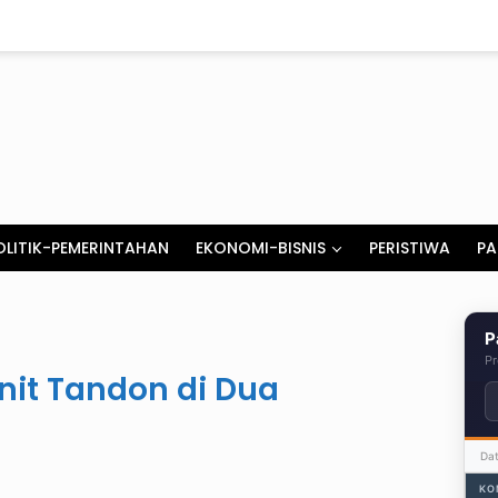
OLITIK-PEMERINTAHAN
EKONOMI-BISNIS
PERISTIWA
PA
P
Pr
nit Tandon di Dua
Da
KO