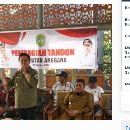
Be
Be
Bu
Gu
Mi
Sa
Pr
Mi
Sa
Mi
T