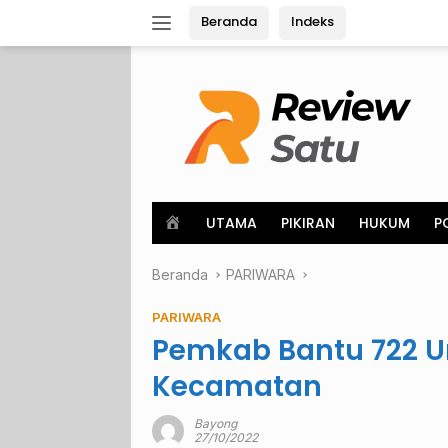
Langsung
Beranda
Indeks
ke
konten
H
UTAMA
PIKIRAN
HUKUM
P
o
m
Beranda
e
PARIWARA
PARIWARA
Pemkab Bantu 722 U
Kecamatan
Bayong
27/10/2022