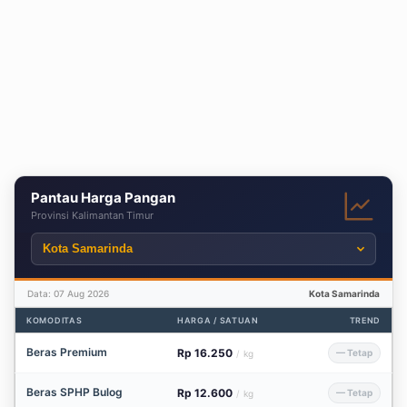
Pantau Harga Pangan
Provinsi Kalimantan Timur
Data: 07 Aug 2026
Kota Samarinda
KOMODITAS
HARGA / SATUAN
TREND
Beras Premium
Rp 16.250
— Tetap
/
kg
Beras SPHP Bulog
Rp 12.600
— Tetap
/
kg