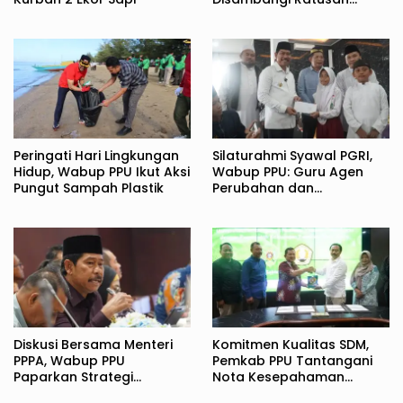
Warga
Peringati Hari Lingkungan
Silaturahmi Syawal PGRI,
Hidup, Wabup PPU Ikut Aksi
Wabup PPU: Guru Agen
Pungut Sampah Plastik
Perubahan dan
Pembentuk Karakter
Bangsa
Diskusi Bersama Menteri
Komitmen Kualitas SDM,
PPPA, Wabup PPU
Pemkab PPU Tantangani
Paparkan Strategi
Nota Kesepahaman
Komprehensif
dengan UPN Veteran