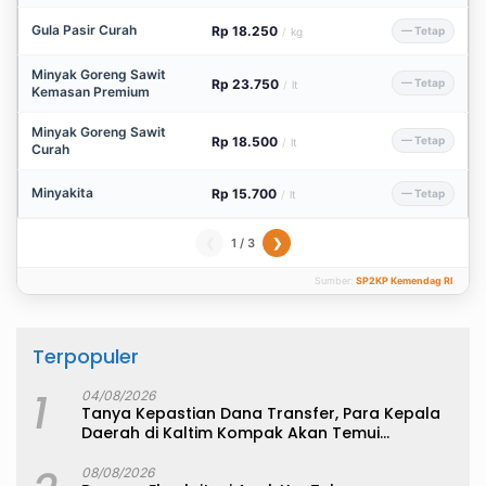
Gula Pasir Curah
Rp 18.250
— Tetap
/
kg
Minyak Goreng Sawit
Rp 23.750
— Tetap
/
lt
Kemasan Premium
Minyak Goreng Sawit
Rp 18.500
— Tetap
/
lt
Curah
Minyakita
Rp 15.700
— Tetap
/
lt
1 / 3
❮
❯
Sumber:
SP2KP Kemendag RI
Terpopuler
1
04/08/2026
Tanya Kepastian Dana Transfer, Para Kepala
Daerah di Kaltim Kompak Akan Temui
Kemenkeu
08/08/2026