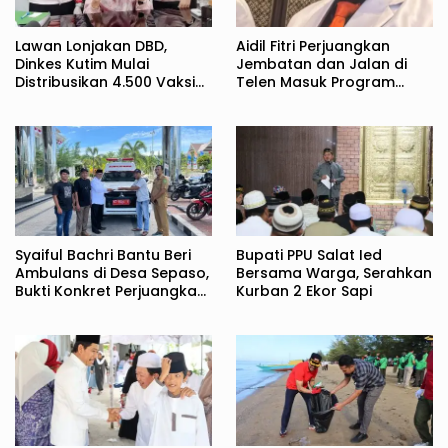
Lawan Lonjakan DBD,
Aidil Fitri Perjuangkan
Dinkes Kutim Mulai
Jembatan dan Jalan di
Distribusikan 4.500 Vaksin
Telen Masuk Program
Qdenga
Tahun Jamak
Syaiful Bachri Bantu Beri
Bupati PPU Salat Ied
Ambulans di Desa Sepaso,
Bersama Warga, Serahkan
Bukti Konkret Perjuangkan
Kurban 2 Ekor Sapi
Aspirasi Masyarakat