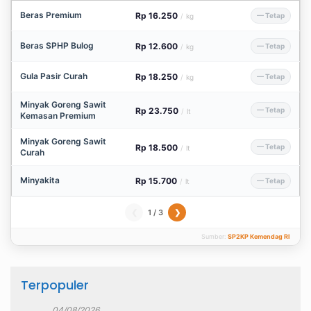
Beras Premium
Rp 16.250
— Tetap
/
kg
Beras SPHP Bulog
Rp 12.600
— Tetap
/
kg
Gula Pasir Curah
Rp 18.250
— Tetap
/
kg
Minyak Goreng Sawit
Rp 23.750
— Tetap
/
lt
Kemasan Premium
Minyak Goreng Sawit
Rp 18.500
— Tetap
/
lt
Curah
Minyakita
Rp 15.700
— Tetap
/
lt
1 / 3
❮
❯
Sumber:
SP2KP Kemendag RI
Terpopuler
04/08/2026