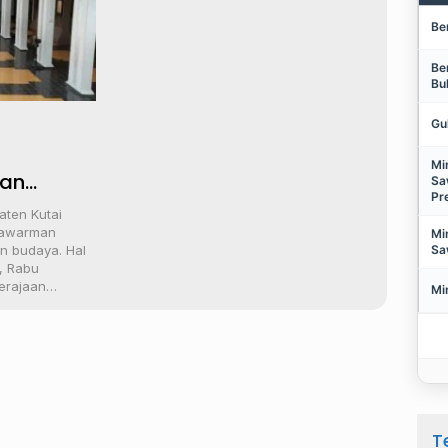
Be
Be
Bu
Gu
Mi
kan
Sa
Pr
aten Kutai
lawarman
Mi
Sa
n budaya. Hal
, Rabu
Kerajaan…
Mi
T