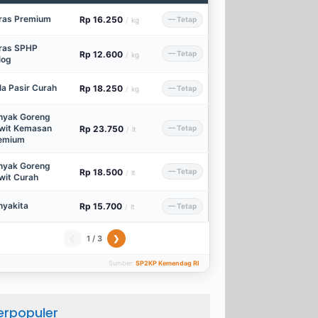
ras Premium
Rp 16.250
— Tetap
/
kg
ras SPHP
Rp 12.600
— Tetap
/
kg
log
la Pasir Curah
Rp 18.250
— Tetap
/
kg
nyak Goreng
wit Kemasan
Rp 23.750
— Tetap
/
lt
emium
nyak Goreng
Rp 18.500
— Tetap
/
lt
wit Curah
nyakita
Rp 15.700
— Tetap
/
lt
1 / 3
❮
❯
Sumber:
SP2KP Kemendag RI
erpopuler