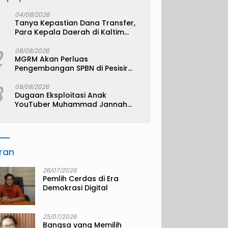
04/08/2026
Tanya Kepastian Dana Transfer,
Para Kepala Daerah di Kaltim
Kompak Akan Temui Kemenkeu
2
08/08/2026
MGRM Akan Perluas
Pengembangan SPBN di Pesisir
Kukar
3
08/08/2026
Dugaan Eksploitasi Anak
YouTuber Muhammad Jannah
alias Bigmo
iran
26/07/2026
Pemlih Cerdas di Era
Demokrasi Digital
25/07/2026
Bangsa yang Memilih