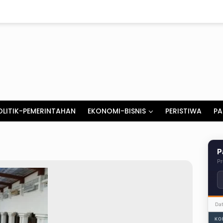
OLITIK-PEMERINTAHAN
EKONOMI-BISNIS
PERISTIWA
PA
P
Pr
Da
KO