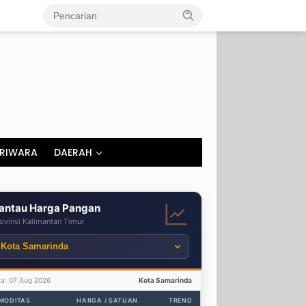
RIWARA
DAERAH
antau Harga Pangan
ovinsi Kalimantan Timur
ta: 07 Aug 2026
Kota Samarinda
MODITAS
HARGA / SATUAN
TREND