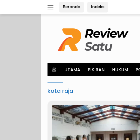
Langsung
Beranda
Indeks
ke
konten
H
UTAMA
PIKIRAN
HUKUM
P
o
m
e
kota raja