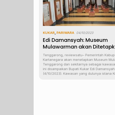
KUKAR
,
PARIWARA
04/10/2023
Edi Damansyah: Museum
Mulawarman akan Ditetap
Sebagai Kawasan Budaya
Tenggarong, reviewsatu– Pemerintah Kabup
Kartanegara akan menetapkan Museum Mu
Tenggarong dan sekitarnya sebagai kawasa
ini disampaikan Bupati Kukar Edi Damansyah
(4/10/2023). Kawasan yang dulunya istana 