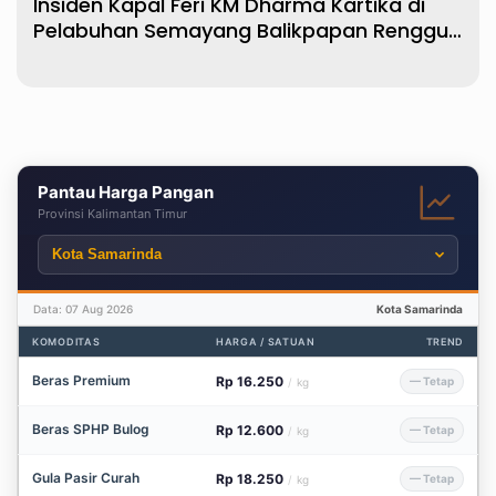
Insiden Kapal Feri KM Dharma Kartika di
Pelabuhan Semayang Balikpapan Renggut
3 Korban Jiwa
Pantau Harga Pangan
Provinsi Kalimantan Timur
Data: 07 Aug 2026
Kota Samarinda
KOMODITAS
HARGA / SATUAN
TREND
Beras Premium
Rp 16.250
— Tetap
/
kg
Beras SPHP Bulog
Rp 12.600
— Tetap
/
kg
Gula Pasir Curah
Rp 18.250
— Tetap
/
kg