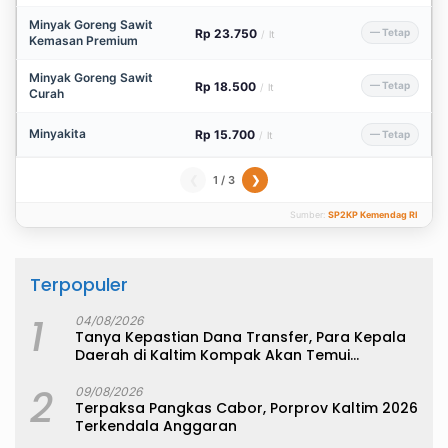
Minyak Goreng Sawit
Rp 23.750
— Tetap
/
lt
Kemasan Premium
Minyak Goreng Sawit
Rp 18.500
— Tetap
/
lt
Curah
Minyakita
Rp 15.700
— Tetap
/
lt
1 / 3
❮
❯
Sumber:
SP2KP Kemendag RI
Terpopuler
1
04/08/2026
Tanya Kepastian Dana Transfer, Para Kepala
Daerah di Kaltim Kompak Akan Temui
Kemenkeu
2
09/08/2026
Terpaksa Pangkas Cabor, Porprov Kaltim 2026
Terkendala Anggaran