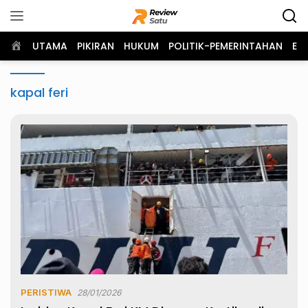
Langsung
ke
konten
Home
UTAMA
PIKIRAN
HUKUM
POLITIK-PEMERINTAHAN
EK
kapal feri
PERISTIWA
28/01/2026