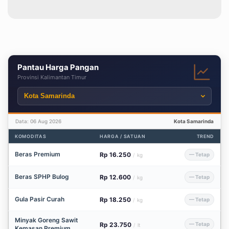
Dikerjakan Asal Jadi
Pantau Harga Pangan
Provinsi Kalimantan Timur
Data: 06 Aug 2026
Kota Samarinda
KOMODITAS
HARGA / SATUAN
TREND
Beras Premium
Rp 16.250
— Tetap
/
kg
Beras SPHP Bulog
Rp 12.600
— Tetap
/
kg
Gula Pasir Curah
Rp 18.250
— Tetap
/
kg
Minyak Goreng Sawit
Rp 23.750
— Tetap
/
lt
Kemasan Premium