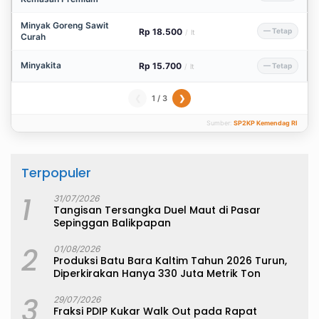
Minyak Goreng Sawit
Rp 18.500
— Tetap
/
lt
Curah
Minyakita
Rp 15.700
— Tetap
/
lt
1 / 3
❮
❯
Sumber:
SP2KP Kemendag RI
Terpopuler
1
31/07/2026
Tangisan Tersangka Duel Maut di Pasar
Sepinggan Balikpapan
2
01/08/2026
Produksi Batu Bara Kaltim Tahun 2026 Turun,
Diperkirakan Hanya 330 Juta Metrik Ton
3
29/07/2026
Fraksi PDIP Kukar Walk Out pada Rapat