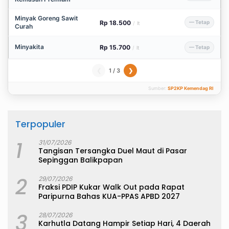
Minyak Goreng Sawit
Rp 18.500
— Tetap
/
lt
Curah
Minyakita
Rp 15.700
— Tetap
/
lt
1 / 3
❮
❯
Sumber:
SP2KP Kemendag RI
Terpopuler
1
31/07/2026
Tangisan Tersangka Duel Maut di Pasar
Sepinggan Balikpapan
2
29/07/2026
Fraksi PDIP Kukar Walk Out pada Rapat
Paripurna Bahas KUA-PPAS APBD 2027
3
28/07/2026
Karhutla Datang Hampir Setiap Hari, 4 Daerah