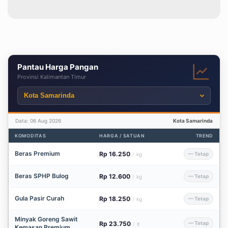
Pantau Harga Pangan
Provinsi Kalimantan Timur
Data: 06 Aug 2026
Kota Samarinda
KOMODITAS
HARGA / SATUAN
TREND
Beras Premium
Rp 16.250
— Tetap
/
kg
Beras SPHP Bulog
Rp 12.600
— Tetap
/
kg
Gula Pasir Curah
Rp 18.250
— Tetap
/
kg
Minyak Goreng Sawit
Rp 23.750
— Tetap
/
lt
Kemasan Premium