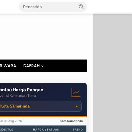
RIWARA
DAERAH
antau Harga Pangan
ovinsi Kalimantan Timur
ta: 05 Aug 2026
Kota Samarinda
MODITAS
HARGA / SATUAN
TREND