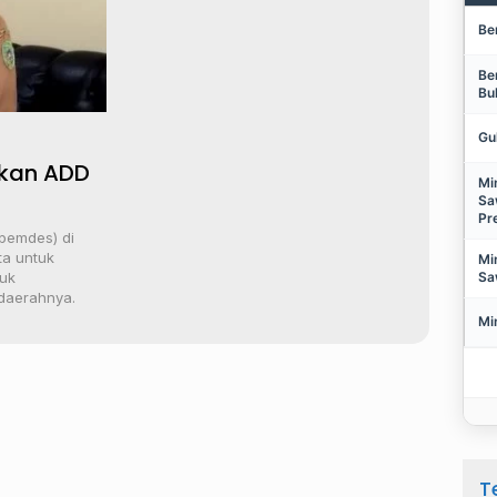
Be
Be
Bu
Gu
rkan ADD
Mi
Sa
Pr
pemdes) di
ta untuk
Mi
Sa
uk
daerahnya.
Mi
T