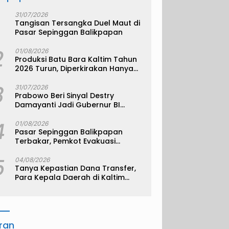
31/07/2026
Tangisan Tersangka Duel Maut di
Pasar Sepinggan Balikpapan
2
01/08/2026
Produksi Batu Bara Kaltim Tahun
2026 Turun, Diperkirakan Hanya
330 Juta Metrik Ton
3
31/07/2026
Prabowo Beri Sinyal Destry
Damayanti Jadi Gubernur BI
Definitif
4
01/08/2026
Pasar Sepinggan Balikpapan
Terbakar, Pemkot Evakuasi
Pedagang ke TPS
5
04/08/2026
Tanya Kepastian Dana Transfer,
Para Kepala Daerah di Kaltim
Kompak Akan Temui Kemenkeu
iran