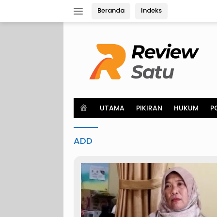
Langsung
Beranda
Indeks
ke
konten
H
UTAMA
PIKIRAN
HUKUM
P
o
m
e
ADD