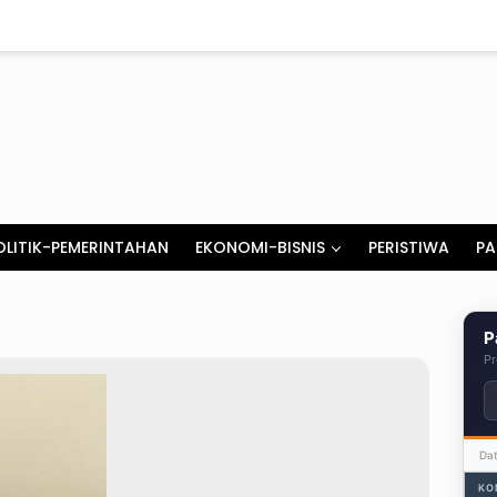
OLITIK-PEMERINTAHAN
EKONOMI-BISNIS
PERISTIWA
PA
P
Pr
Da
KO