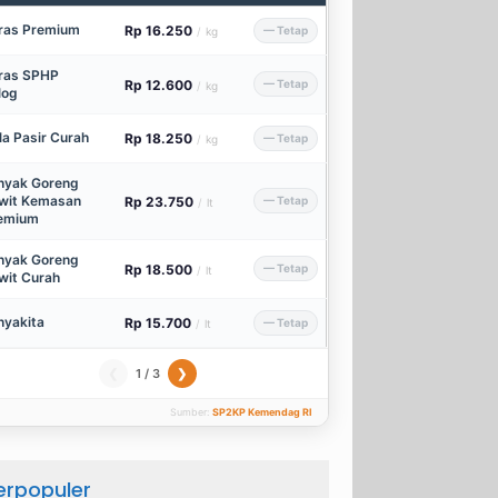
ras Premium
Rp 16.250
— Tetap
/
kg
ras SPHP
Rp 12.600
— Tetap
/
kg
log
la Pasir Curah
Rp 18.250
— Tetap
/
kg
nyak Goreng
wit Kemasan
Rp 23.750
— Tetap
/
lt
emium
nyak Goreng
Rp 18.500
— Tetap
/
lt
wit Curah
nyakita
Rp 15.700
— Tetap
/
lt
1 / 3
❮
❯
Sumber:
SP2KP Kemendag RI
erpopuler