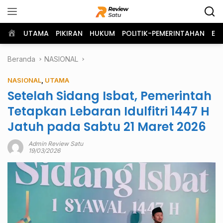
Langsung
ke
konten
Home
UTAMA
PIKIRAN
HUKUM
POLITIK-PEMERINTAHAN
EK
Beranda
NASIONAL
NASIONAL
,
UTAMA
Setelah Sidang Isbat, Pemerintah
Tetapkan Lebaran Idulfitri 1447 H
Jatuh pada Sabtu 21 Maret 2026
Admin Review Satu
19/03/2026