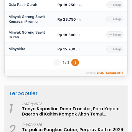
Gula Pasir Curah
Rp 18.250
— Tetap
/
kg
Minyak Goreng Sawit
Rp 23.750
— Tetap
/
lt
Kemasan Premium
Minyak Goreng Sawit
Rp 18.500
— Tetap
/
lt
Curah
Minyakita
Rp 15.700
— Tetap
/
lt
1 / 3
❮
❯
Sumber:
SP2KP Kemendag RI
Terpopuler
1
04/08/2026
Tanya Kepastian Dana Transfer, Para Kepala
Daerah di Kaltim Kompak Akan Temui
Kemenkeu
2
09/08/2026
Terpaksa Pangkas Cabor, Porprov Kaltim 2026