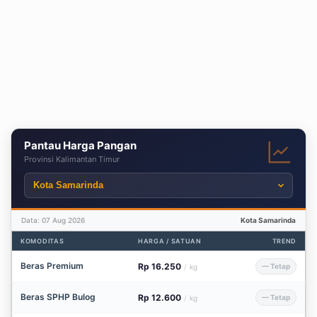
Pantau Harga Pangan
Provinsi Kalimantan Timur
Data: 07 Aug 2026
Kota Samarinda
KOMODITAS
HARGA / SATUAN
TREND
Beras Premium
Rp 16.250
— Tetap
/
kg
Beras SPHP Bulog
Rp 12.600
— Tetap
/
kg