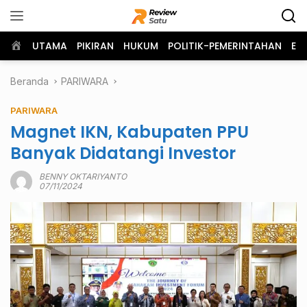
Langsung
ke
konten
Home
UTAMA
PIKIRAN
HUKUM
POLITIK-PEMERINTAHAN
EK
Beranda
PARIWARA
PARIWARA
Magnet IKN, Kabupaten PPU
Banyak Didatangi Investor
BENNY OKTARIYANTO
07/11/2024