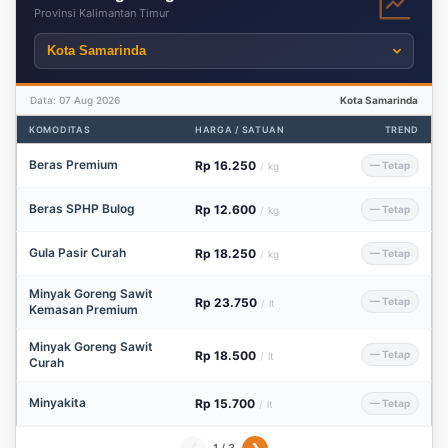
Provinsi Kalimantan Timur
Data: 07 Aug 2026
Kota Samarinda
KOMODITAS
HARGA / SATUAN
TREND
Beras Premium
Rp 16.250
— Tetap
/
kg
Beras SPHP Bulog
Rp 12.600
— Tetap
/
kg
Gula Pasir Curah
Rp 18.250
— Tetap
/
kg
Minyak Goreng Sawit
Rp 23.750
— Tetap
/
lt
Kemasan Premium
Minyak Goreng Sawit
Rp 18.500
— Tetap
/
lt
Curah
Minyakita
Rp 15.700
— Tetap
/
lt