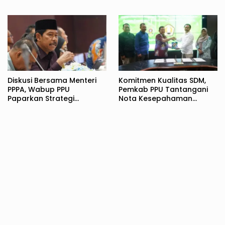
Pembentuk Karakter
Bangsa
Diskusi Bersama Menteri
Komitmen Kualitas SDM,
PPPA, Wabup PPU
Pemkab PPU Tantangani
Paparkan Strategi
Nota Kesepahaman
Komprehensif
dengan UPN Veteran
Perlindungan Perempuan
Yogyakarta
dan Anak