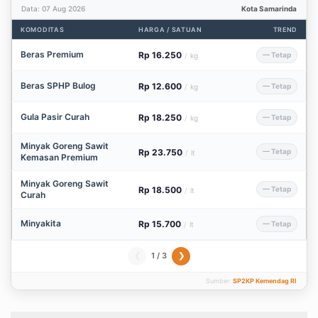
Data: 07 Aug 2026
Kota Samarinda
KOMODITAS
HARGA / SATUAN
TREND
Beras Premium
Rp 16.250
— Tetap
/
kg
Beras SPHP Bulog
Rp 12.600
— Tetap
/
kg
Gula Pasir Curah
Rp 18.250
— Tetap
/
kg
Minyak Goreng Sawit
Rp 23.750
— Tetap
/
lt
Kemasan Premium
Minyak Goreng Sawit
Rp 18.500
— Tetap
/
lt
Curah
Minyakita
Rp 15.700
— Tetap
/
lt
1 / 3
❮
❯
Sumber:
SP2KP Kemendag RI