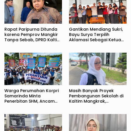
Rapat Paripurna Ditunda
Gantikan Mendiang Sukri,
karena Pemprov Mangkir
Bayu Surya Terpilih
Tanpa Sebab, DPRD Kaltim
Aklamasi Sebagai Ketua
Kecewa
JMSI Kaltim
Warga Perumahan Korpri
Masih Banyak Proyek
Samarinda Minta
Pembangunan Sekolah di
Penerbitan SHM, Ancam
Kaltim Mangkrak,
Tutup Jalan Jakarta
Syahariah Minta Pemprov
Tuntaskan