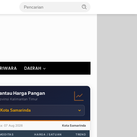
RIWARA
DAERAH
antau Harga Pangan
ovinsi Kalimantan Timur
ta: 07 Aug 2026
Kota Samarinda
MODITAS
HARGA / SATUAN
TREND