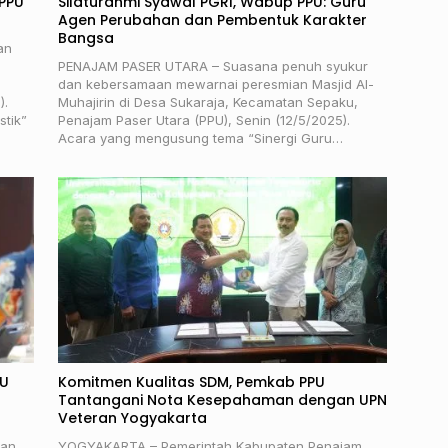
 PPU
Silaturahmi Syawal PGRI, Wabup PPU: Guru
Agen Perubahan dan Pembentuk Karakter
Bangsa
an
PENAJAM PASER UTARA – Suasana penuh syukur
dan kebersamaan mewarnai peresmian Masjid Al-
).
Muhajirin di Desa Sukaraja, Kecamatan Sepaku,
stik”
Penajam Paser Utara (PPU), Senin (12/5/2025).
Acara yang mengusung tema “Sinergi Guru…
PU
Komitmen Kualitas SDM, Pemkab PPU
Tantangani Nota Kesepahaman dengan UPN
Veteran Yogyakarta
uan
YOGYAKARTA – Pemerintah Kabupaten Penajam