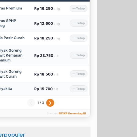
ras Premium
Rp 16.250
— Tetap
/
kg
ras SPHP
Rp 12.600
— Tetap
/
kg
log
la Pasir Curah
Rp 18.250
— Tetap
/
kg
nyak Goreng
wit Kemasan
Rp 23.750
— Tetap
/
lt
emium
nyak Goreng
Rp 18.500
— Tetap
/
lt
wit Curah
nyakita
Rp 15.700
— Tetap
/
lt
1 / 3
❮
❯
Sumber:
SP2KP Kemendag RI
erpopuler