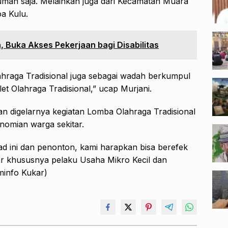
rumah saja. Melainkan juga dari Kecamatan Muara
a Kulu.
 Buka Akses Pekerjaan bagi Disabilitas
ahraga Tradisional juga sebagai wadah berkumpul
let Olahraga Tradisional,” ucap Murjani.
 digelarnya kegiatan Lomba Olahraga Tradisional
nomian warga sekitar.
ad ini dan penonton, kami harapkan bisa berefek
r khususnya pelaku Usaha Mikro Kecil dan
info Kukar)