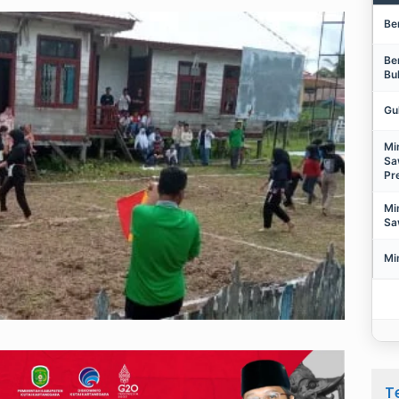
Be
Be
Bu
Gu
Mi
Sa
Pr
Mi
Sa
Mi
T