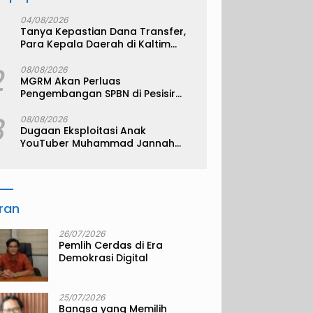
04/08/2026
Tanya Kepastian Dana Transfer,
Para Kepala Daerah di Kaltim
Kompak Akan Temui Kemenkeu
2
08/08/2026
MGRM Akan Perluas
Pengembangan SPBN di Pesisir
Kukar
3
08/08/2026
Dugaan Eksploitasi Anak
YouTuber Muhammad Jannah
alias Bigmo
iran
26/07/2026
Pemlih Cerdas di Era
Demokrasi Digital
25/07/2026
Bangsa yang Memilih