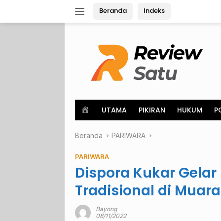
Langsung
Beranda
Indeks
ke
konten
H
UTAMA
PIKIRAN
HUKUM
P
o
m
Beranda
e
PARIWARA
PARIWARA
Dispora Kukar Gela
Tradisional di Muar
Bayong
08/11/2022