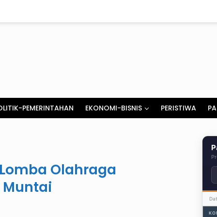
OLITIK-PEMERINTAHAN
EKONOMI-BISNIS
PERISTIWA
PA
P
Pr
r Lomba Olahraga
a Muntai
Da
KO