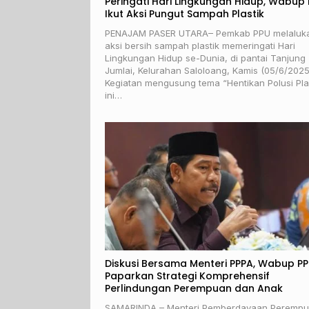
Peringati Hari Lingkungan Hidup, Wabup
Ikut Aksi Pungut Sampah Plastik
PENAJAM PASER UTARA– Pemkab PPU melaluk
aksi bersih sampah plastik memeringati Hari
Lingkungan Hidup se-Dunia, di pantai Tanjung
Jumlai, Kelurahan Saloloang, Kamis (05/6/2025
Kegiatan mengusung tema “Hentikan Polusi Pla
ini…
Diskusi Bersama Menteri PPPA, Wabup P
Paparkan Strategi Komprehensif
Perlindungan Perempuan dan Anak
SAMARINDA – Menteri Pemberdayaan Peremp