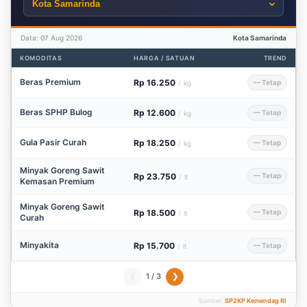
Data: 07 Aug 2026
Kota Samarinda
KOMODITAS
HARGA / SATUAN
TREND
Beras Premium
Rp 16.250
— Tetap
/
kg
Beras SPHP Bulog
Rp 12.600
— Tetap
/
kg
Gula Pasir Curah
Rp 18.250
— Tetap
/
kg
Minyak Goreng Sawit
Rp 23.750
— Tetap
/
lt
Kemasan Premium
Minyak Goreng Sawit
Rp 18.500
— Tetap
/
lt
Curah
Minyakita
Rp 15.700
— Tetap
/
lt
1 / 3
❮
❯
Sumber:
SP2KP Kemendag RI