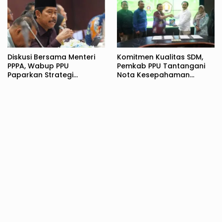
Diskusi Bersama Menteri
Komitmen Kualitas SDM,
PPPA, Wabup PPU
Pemkab PPU Tantangani
Paparkan Strategi
Nota Kesepahaman
Komprehensif
dengan UPN Veteran
Perlindungan Perempuan
Yogyakarta
dan Anak