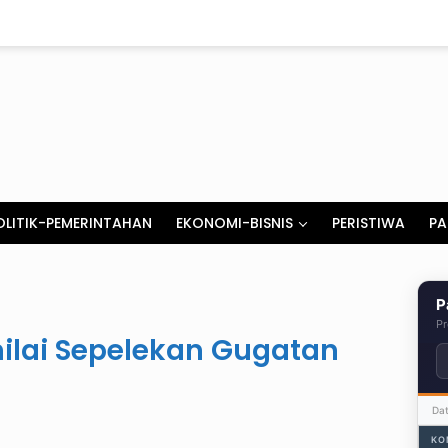
OLITIK-PEMERINTAHAN
EKONOMI-BISNIS
PERISTIWA
PA
P
Pr
ilai Sepelekan Gugatan
Da
KO