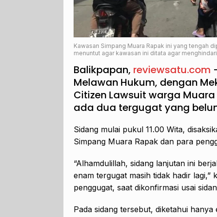
Kawasan Simpang Muara Rapak ini yang tengah di
menuntut agar kawasan ini ditata agar menghindari
Balikpapan,
reviewsatu.com
–
Melawan Hukum, dengan Me
Citizen Lawsuit warga Muara 
ada dua tergugat yang belum
Sidang mulai pukul 11.00 Wita, disaksi
Simpang Muara Rapak dan para pengg
“Alhamdulillah, sidang lanjutan ini ber
enam tergugat masih tidak hadir lagi,
penggugat, saat dikonfirmasi usai sida
Pada sidang tersebut, diketahui hanya 