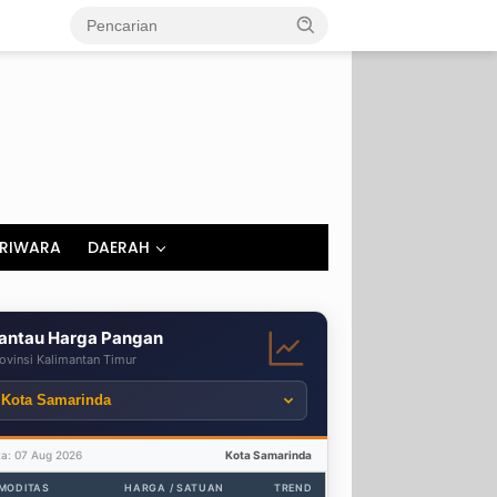
RIWARA
DAERAH
antau Harga Pangan
ovinsi Kalimantan Timur
ta: 07 Aug 2026
Kota Samarinda
MODITAS
HARGA / SATUAN
TREND