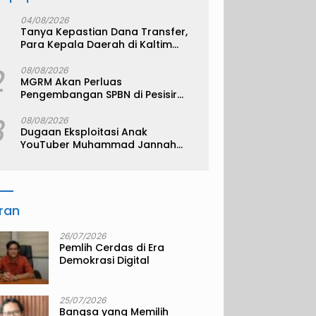
04/08/2026
Tanya Kepastian Dana Transfer,
Para Kepala Daerah di Kaltim
Kompak Akan Temui Kemenkeu
2
08/08/2026
MGRM Akan Perluas
Pengembangan SPBN di Pesisir
Kukar
3
08/08/2026
Dugaan Eksploitasi Anak
YouTuber Muhammad Jannah
alias Bigmo
iran
26/07/2026
Pemlih Cerdas di Era
Demokrasi Digital
25/07/2026
Bangsa yang Memilih