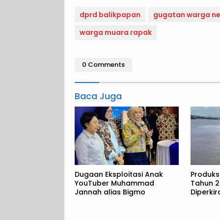
dprd balikpapan
gugatan warga n
warga muara rapak
0 Comments
Baca Juga
Dugaan Eksploitasi Anak
Produks
YouTuber Muhammad
Tahun 2
Jannah alias Bigmo
Diperki
Metrik 