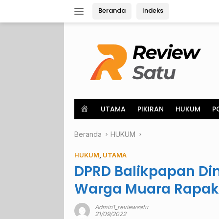
Langsung
Beranda
Indeks
ke
konten
H
UTAMA
PIKIRAN
HUKUM
P
o
m
Beranda
e
HUKUM
HUKUM
,
UTAMA
DPRD Balikpapan Din
Warga Muara Rapak
Admin1_reviewsatu
21/09/2022