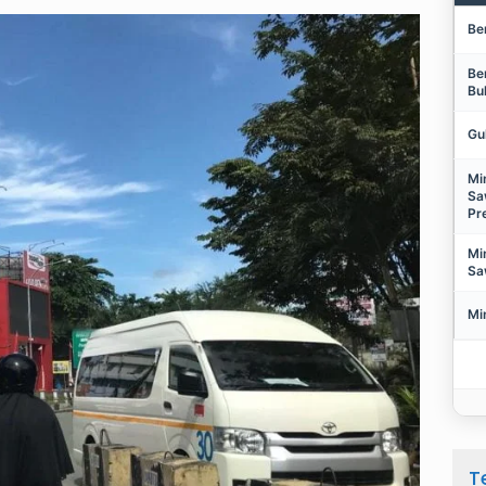
Be
Be
Bu
Gu
Mi
Sa
Pr
Mi
Sa
Mi
T