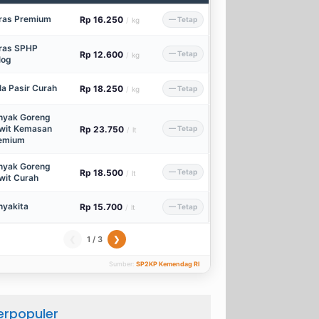
ras Premium
Rp 16.250
— Tetap
/
kg
ras SPHP
Rp 12.600
— Tetap
/
kg
log
la Pasir Curah
Rp 18.250
— Tetap
/
kg
nyak Goreng
wit Kemasan
Rp 23.750
— Tetap
/
lt
emium
nyak Goreng
Rp 18.500
— Tetap
/
lt
wit Curah
nyakita
Rp 15.700
— Tetap
/
lt
1 / 3
❮
❯
Sumber:
SP2KP Kemendag RI
erpopuler