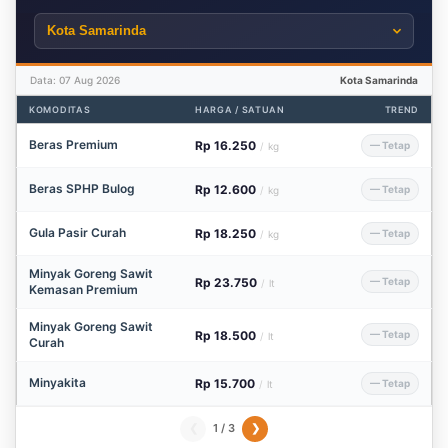
Data: 07 Aug 2026
Kota Samarinda
KOMODITAS
HARGA / SATUAN
TREND
Beras Premium
Rp 16.250
— Tetap
/
kg
Beras SPHP Bulog
Rp 12.600
— Tetap
/
kg
Gula Pasir Curah
Rp 18.250
— Tetap
/
kg
Minyak Goreng Sawit
Rp 23.750
— Tetap
/
lt
Kemasan Premium
Minyak Goreng Sawit
Rp 18.500
— Tetap
/
lt
Curah
Minyakita
Rp 15.700
— Tetap
/
lt
1 / 3
❮
❯