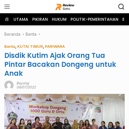
Langsung
ke
konten
Home
UTAMA
PIKIRAN
HUKUM
POLITIK-PEMERINTAHAN
EK
Beranda
Berita
Berita
,
KUTAI TIMUR
,
PARIWARA
Disdik Kutim Ajak Orang Tua
Pintar Bacakan Dongeng untuk
Anak
Bayong
06/07/2022