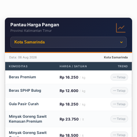
Pantau Harga Pangan
Provinsi Kalimantan Timur
Data: 06 Aug 2026
Kota Samarinda
KOMODITAS
HARGA / SATUAN
TREND
Beras Premium
Rp 16.250
— Tetap
/
kg
Beras SPHP Bulog
Rp 12.600
— Tetap
/
kg
Gula Pasir Curah
Rp 18.250
— Tetap
/
kg
Minyak Goreng Sawit
Rp 23.750
— Tetap
/
lt
Kemasan Premium
Minyak Goreng Sawit
Rp 18.500
— Tetap
/
lt