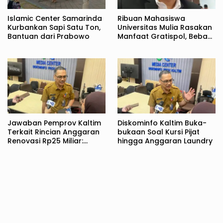
Islamic Center Samarinda
Ribuan Mahasiswa
Kurbankan Sapi Satu Ton,
Universitas Mulia Rasakan
Bantuan dari Prabowo
Manfaat Gratispol, Beban
Biaya Kuliah Berkurang
Jawaban Pemprov Kaltim
Diskominfo Kaltim Buka-
Terkait Rincian Anggaran
bukaan Soal Kursi Pijat
Renovasi Rp25 Miliar:
hingga Anggaran Laundry
Bukan Hanya untuk Rujab
Gubernur