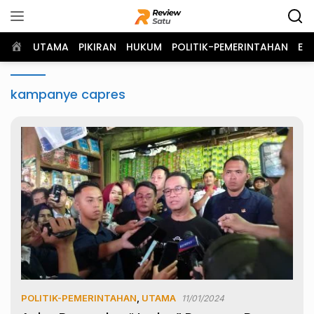
Langsung
ke
konten
Home
UTAMA
PIKIRAN
HUKUM
POLITIK-PEMERINTAHAN
EK
kampanye capres
POLITIK-PEMERINTAHAN
,
UTAMA
11/01/2024