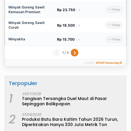
Minyak Goreng Sawit
Rp 23.750
— Tetap
/
lt
Kemasan Premium
Minyak Goreng Sawit
Rp 18.500
— Tetap
/
lt
Curah
Minyakita
Rp 15.700
— Tetap
/
lt
1 / 3
❮
❯
Sumber:
SP2KP Kemendag RI
Terpopuler
1
31/07/2026
Tangisan Tersangka Duel Maut di Pasar
Sepinggan Balikpapan
2
01/08/2026
Produksi Batu Bara Kaltim Tahun 2026 Turun,
Diperkirakan Hanya 330 Juta Metrik Ton