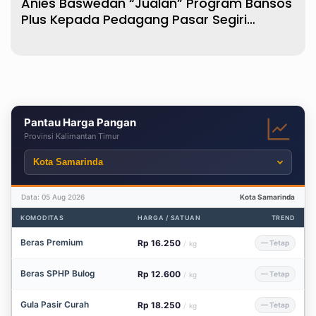
Anies Baswedan “Jualan” Program Bansos
Plus Kepada Pedagang Pasar Segiri
Samarinda
Pantau Harga Pangan
Provinsi Kalimantan Timur
Data: 05 Aug 2026
Kota Samarinda
KOMODITAS
HARGA / SATUAN
TREND
Beras Premium
Rp 16.250
— Tetap
/
kg
Beras SPHP Bulog
Rp 12.600
— Tetap
/
kg
Gula Pasir Curah
Rp 18.250
— Tetap
/
kg