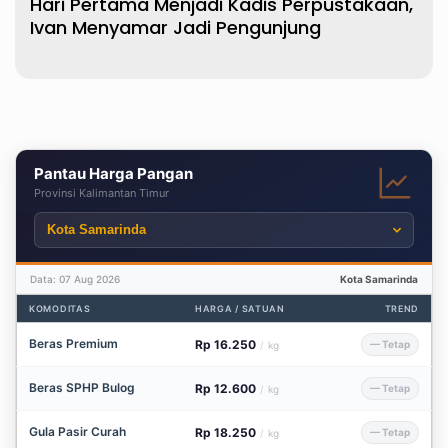
Hari Pertama Menjadi Kadis Perpustakaan,
Ivan Menyamar Jadi Pengunjung
Pantau Harga Pangan
Provinsi Kalimantan Timur
Data: 07 Aug 2026
Kota Samarinda
KOMODITAS
HARGA / SATUAN
TREND
Beras Premium
Rp 16.250
— Tetap
/
kg
Beras SPHP Bulog
Rp 12.600
— Tetap
/
kg
Gula Pasir Curah
Rp 18.250
— Tetap
/
kg