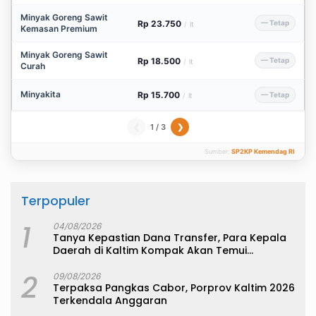
Minyak Goreng Sawit
Rp 23.750
— Tetap
/
lt
Kemasan Premium
Minyak Goreng Sawit
Rp 18.500
— Tetap
/
lt
Curah
Minyakita
Rp 15.700
— Tetap
/
lt
1 / 3
❮
❯
Sumber:
SP2KP Kemendag RI
Terpopuler
1
04/08/2026
Tanya Kepastian Dana Transfer, Para Kepala
Daerah di Kaltim Kompak Akan Temui
Kemenkeu
2
09/08/2026
Terpaksa Pangkas Cabor, Porprov Kaltim 2026
Terkendala Anggaran