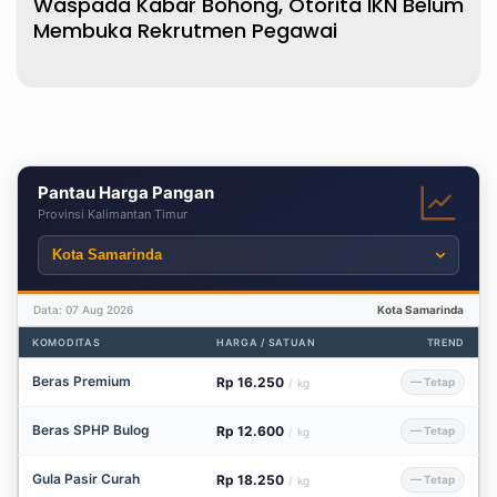
Waspada Kabar Bohong, Otorita IKN Belum
Membuka Rekrutmen Pegawai
Pantau Harga Pangan
Provinsi Kalimantan Timur
Data: 07 Aug 2026
Kota Samarinda
KOMODITAS
HARGA / SATUAN
TREND
Beras Premium
Rp 16.250
— Tetap
/
kg
Beras SPHP Bulog
Rp 12.600
— Tetap
/
kg
Gula Pasir Curah
Rp 18.250
— Tetap
/
kg