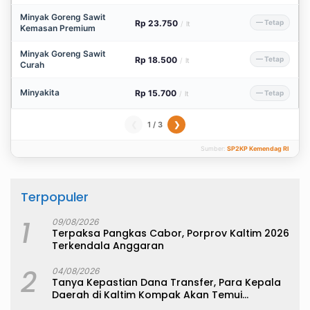
Minyak Goreng Sawit
Rp 23.750
— Tetap
/
lt
Kemasan Premium
Minyak Goreng Sawit
Rp 18.500
— Tetap
/
lt
Curah
Minyakita
Rp 15.700
— Tetap
/
lt
1 / 3
❮
❯
Sumber:
SP2KP Kemendag RI
Terpopuler
1
09/08/2026
Terpaksa Pangkas Cabor, Porprov Kaltim 2026
Terkendala Anggaran
2
04/08/2026
Tanya Kepastian Dana Transfer, Para Kepala
Daerah di Kaltim Kompak Akan Temui
Kemenkeu