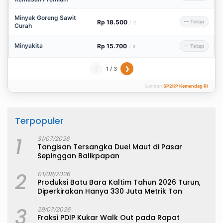
Minyak Goreng Sawit
Rp 18.500
— Tetap
/
lt
Curah
Minyakita
Rp 15.700
— Tetap
/
lt
1 / 3
❮
❯
Sumber:
SP2KP Kemendag RI
Terpopuler
1
31/07/2026
Tangisan Tersangka Duel Maut di Pasar
Sepinggan Balikpapan
2
01/08/2026
Produksi Batu Bara Kaltim Tahun 2026 Turun,
Diperkirakan Hanya 330 Juta Metrik Ton
3
29/07/2026
Fraksi PDIP Kukar Walk Out pada Rapat