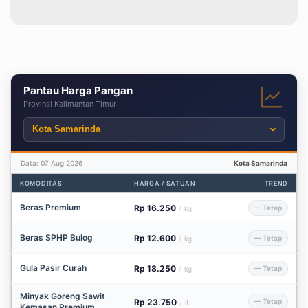
Pantau Harga Pangan
Provinsi Kalimantan Timur
Data: 07 Aug 2026
Kota Samarinda
KOMODITAS
HARGA / SATUAN
TREND
Beras Premium
Rp 16.250
— Tetap
/
kg
Beras SPHP Bulog
Rp 12.600
— Tetap
/
kg
Gula Pasir Curah
Rp 18.250
— Tetap
/
kg
Minyak Goreng Sawit
Rp 23.750
— Tetap
/
lt
Kemasan Premium