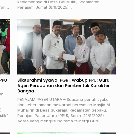
,
kediamannya di Desa Giri Mukti, Kecamatan
iran…
Penajam, Jumat (6/6/2025)….
 PPU
Silaturahmi Syawal PGRI, Wabup PPU: Guru
Agen Perubahan dan Pembentuk Karakter
Bangsa
an
PENAJAM PASER UTARA – Suasana penuh syukur
dan kebersamaan mewarnai peresmian Masjid Al-
).
Muhajirin di Desa Sukaraja, Kecamatan Sepaku,
stik”
Penajam Paser Utara (PPU), Senin (12/5/2025).
Acara yang mengusung tema “Sinergi Guru…