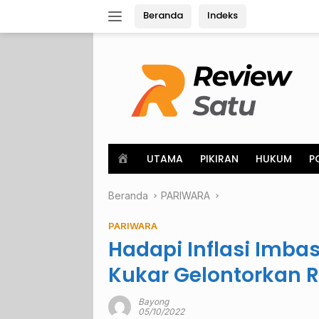
Langsung
Beranda
Indeks
ke
konten
H
UTAMA
PIKIRAN
HUKUM
P
o
m
Beranda
e
PARIWARA
PARIWARA
Hadapi Inflasi Imb
Kukar Gelontorkan Rp
Bayong
05/10/2022