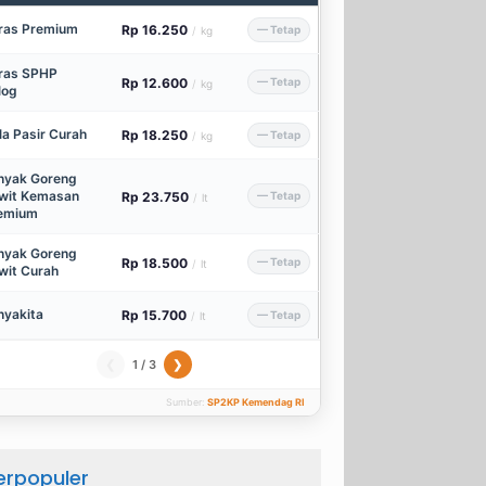
ras Premium
Rp 16.250
— Tetap
/
kg
ras SPHP
Rp 12.600
— Tetap
/
kg
log
la Pasir Curah
Rp 18.250
— Tetap
/
kg
nyak Goreng
wit Kemasan
Rp 23.750
— Tetap
/
lt
emium
nyak Goreng
Rp 18.500
— Tetap
/
lt
wit Curah
nyakita
Rp 15.700
— Tetap
/
lt
1 / 3
❮
❯
Sumber:
SP2KP Kemendag RI
erpopuler