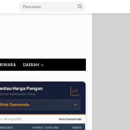
RIWARA
DAERAH
antau Harga Pangan
ovinsi Kalimantan Timur
ta: 06 Aug 2026
Kota Samarinda
MODITAS
HARGA / SATUAN
TREND