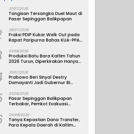
31/07/2026
Tangisan Tersangka Duel Maut di
Pasar Sepinggan Balikpapan
2
29/07/2026
Fraksi PDIP Kukar Walk Out pada
Rapat Paripurna Bahas KUA-PPAS
APBD 2027
3
01/08/2026
Produksi Batu Bara Kaltim Tahun
2026 Turun, Diperkirakan Hanya
330 Juta Metrik Ton
4
31/07/2026
Prabowo Beri Sinyal Destry
Damayanti Jadi Gubernur BI
Definitif
5
01/08/2026
Pasar Sepinggan Balikpapan
Terbakar, Pemkot Evakuasi
Pedagang ke TPS
6
04/08/2026
Tanya Kepastian Dana Transfer,
Para Kepala Daerah di Kaltim
Kompak Akan Temui Kemenkeu