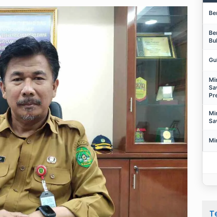
Be
Be
Bu
Gu
Mi
Sa
Pr
Mi
Sa
Mi
T