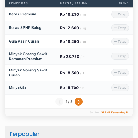
KOMODITAS
HARGA / SATUAN
TREND
Beras Premium
Rp 16.250
— Tetap
/
kg
Beras SPHP Bulog
Rp 12.600
— Tetap
/
kg
Gula Pasir Curah
Rp 18.250
— Tetap
/
kg
Minyak Goreng Sawit
Rp 23.750
— Tetap
/
lt
Kemasan Premium
Minyak Goreng Sawit
Rp 18.500
— Tetap
/
lt
Curah
Minyakita
Rp 15.700
— Tetap
/
lt
1 / 3
❮
❯
Sumber:
SP2KP Kemendag RI
Terpopuler