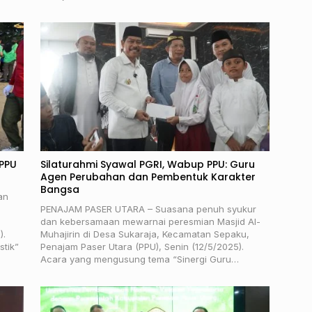
 PPU
Silaturahmi Syawal PGRI, Wabup PPU: Guru
Agen Perubahan dan Pembentuk Karakter
Bangsa
an
PENAJAM PASER UTARA – Suasana penuh syukur
dan kebersamaan mewarnai peresmian Masjid Al-
).
Muhajirin di Desa Sukaraja, Kecamatan Sepaku,
stik”
Penajam Paser Utara (PPU), Senin (12/5/2025).
Acara yang mengusung tema “Sinergi Guru…