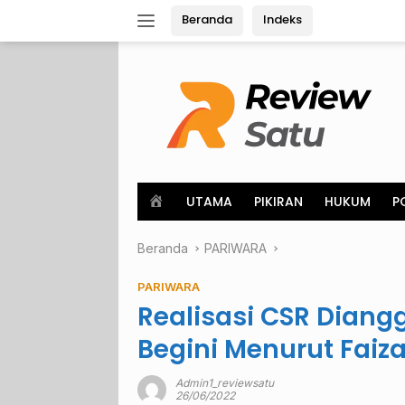
Langsung
Beranda
Indeks
ke
konten
H
UTAMA
PIKIRAN
HUKUM
P
o
m
Beranda
e
PARIWARA
PARIWARA
Realisasi CSR Dian
Begini Menurut Fai
Admin1_reviewsatu
26/06/2022