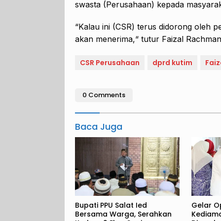
swasta (Perusahaan) kepada masyaraka
“Kalau ini (CSR) terus didorong oleh 
akan menerima,“ tutur Faizal Rachma
CSR Perusahaan
dprd kutim
Fai
0 Comments
Baca Juga
Bupati PPU Salat Ied
Gelar O
Bersama Warga, Serahkan
Kediam