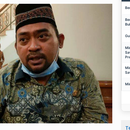
Be
Be
Bu
Gu
Mi
Sa
Pr
Mi
Sa
Mi
T