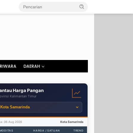
RIWARA
DAERAH
antau Harga Pangan
ovinsi Kalimantan Timur
ta: 06 Aug 2026
Kota Samarinda
MODITAS
HARGA / SATUAN
TREND