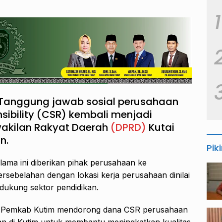
1
Tanggung jawab sosial perusahaan
sibility (CSR) kembali menjadi
akilan Rakyat Daerah
(DPRD)
Kutai
n.
Pik
ma ini diberikan pihak perusahaan ke
rsebelahan dengan lokasi kerja perusahaan dinilai
ukung sektor pendidikan.
ta Pemkab Kutim mendorong dana CSR perusahaan
an di Kutim untuk membantu meningkatkan kualitas