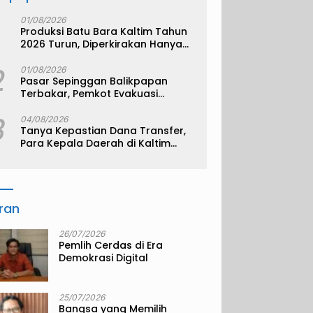
01/08/2026
Produksi Batu Bara Kaltim Tahun
2026 Turun, Diperkirakan Hanya
330 Juta Metrik Ton
2
01/08/2026
Pasar Sepinggan Balikpapan
Terbakar, Pemkot Evakuasi
Pedagang ke TPS
3
04/08/2026
Tanya Kepastian Dana Transfer,
Para Kepala Daerah di Kaltim
Kompak Akan Temui Kemenkeu
iran
26/07/2026
Pemlih Cerdas di Era
Demokrasi Digital
25/07/2026
Bangsa yang Memilih