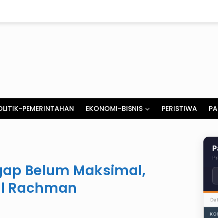
OLITIK-PEMERINTAHAN
EKONOMI-BISNIS
PERISTIWA
PA
P
Pr
ggap Belum Maksimal,
zal Rachman
Da
KO