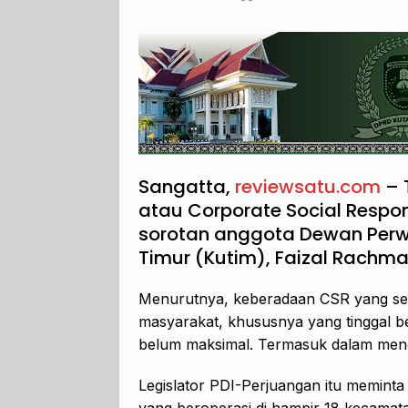
Sangatta,
reviewsatu.com
– 
atau Corporate Social Respon
sorotan anggota Dewan Perw
Timur (Kutim), Faizal Rachma
Menurutnya, keberadaan CSR yang sela
masyarakat, khususnya yang tinggal be
belum maksimal. Termasuk dalam mend
Legislator PDI-Perjuangan itu memin
yang beroperasi di hampir 18 kecamat