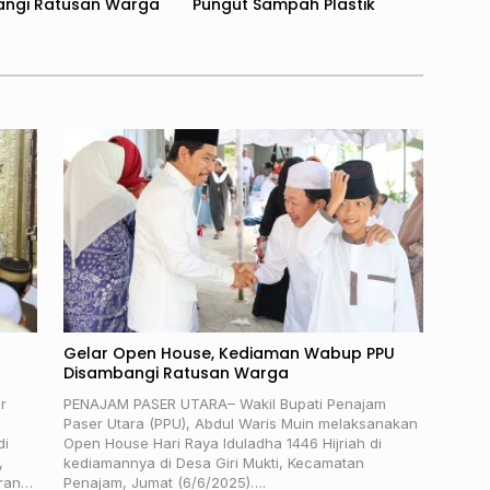
ngi Ratusan Warga
Pungut Sampah Plastik
Gelar Open House, Kediaman Wabup PPU
Disambangi Ratusan Warga
r
PENAJAM PASER UTARA– Wakil Bupati Penajam
Paser Utara (PPU), Abdul Waris Muin melaksanakan
di
Open House Hari Raya Iduladha 1446 Hijriah di
,
kediamannya di Desa Giri Mukti, Kecamatan
iran…
Penajam, Jumat (6/6/2025)….