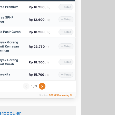
ras Premium
Rp 16.250
— Tetap
/
kg
ras SPHP
Rp 12.600
— Tetap
/
kg
log
la Pasir Curah
Rp 18.250
— Tetap
/
kg
nyak Goreng
wit Kemasan
Rp 23.750
— Tetap
/
lt
emium
nyak Goreng
Rp 18.500
— Tetap
/
lt
wit Curah
nyakita
Rp 15.700
— Tetap
/
lt
1 / 3
❮
❯
Sumber:
SP2KP Kemendag RI
erpopuler