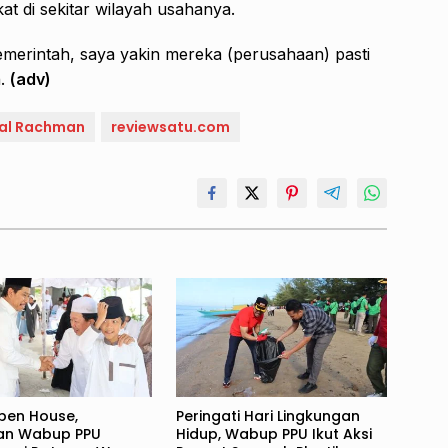
t di sekitar wilayah usahanya.
pemerintah, saya yakin mereka (perusahaan) pasti
n.
(adv)
zal Rachman
reviewsatu.com
pen House,
Peringati Hari Lingkungan
an Wabup PPU
Hidup, Wabup PPU Ikut Aksi