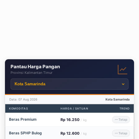
Pantau Harga Pangan
Provinsi Kalimantan Timur
Data: 07 Aug 2026
Kota Samarinda
KOMODITAS
HARGA / SATUAN
TREND
Beras Premium
Rp 16.250
— Tetap
/
kg
Beras SPHP Bulog
Rp 12.600
— Tetap
/
kg