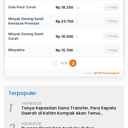
Gula Pasir Curah
Rp 18.250
— Tetap
/
kg
Minyak Goreng Sawit
Rp 23.750
— Tetap
/
lt
Kemasan Premium
Minyak Goreng Sawit
Rp 18.500
— Tetap
/
lt
Curah
Minyakita
Rp 15.700
— Tetap
/
lt
1 / 3
❮
❯
Sumber:
SP2KP Kemendag RI
Terpopuler
1
04/08/2026
Tanya Kepastian Dana Transfer, Para Kepala
Daerah di Kaltim Kompak Akan Temui
Kemenkeu
08/08/2026