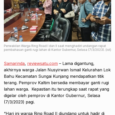
Perwakilan Warga Ring Road I dan II saat menghadiri undangan rapat
pembahasan ganti rugi lahan di Kantor Gubernur, Selasa (7/3/2023). (ist)
Samarinda
,
reviewsatu.com
– Lama digantung,
akhirnya warga Jalan Nusyirwan Ismail Kelurahan Lok
Bahu Kecamatan Sungai Kunjang mendapatkan titik
terang. Pemprov Kaltim bersedia membayar ganti rugi
lahan warga. Kepastian itu terungkap saat rapat yang
digelar oleh pemprov di Kantor Gubernur, Selasa
(7/3/2023) pagi.
“Hari ini warga Ring Road II diundang untuk hadir di