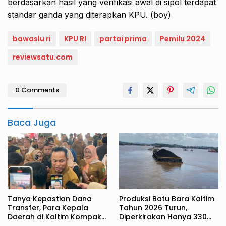
berdasarkan hasil yang verifikasi awal di sipol terdapat
standar ganda yang diterapkan KPU. (boy)
bawaslu ri
KPU RI
partai prima
Pemilu 2024
reviewsatu.com
0 Comments
Baca Juga
Tanya Kepastian Dana
Produksi Batu Bara Kaltim
Transfer, Para Kepala
Tahun 2026 Turun,
Daerah di Kaltim Kompak
Diperkirakan Hanya 330
Akan Temui Kemenkeu
Juta Metrik Ton