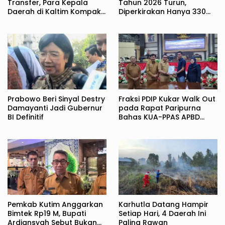
Transfer, Para Kepala
Tahun 2026 Turun,
Daerah di Kaltim Kompak
Diperkirakan Hanya 330
Akan Temui Kemenkeu
Juta Metrik Ton
Prabowo Beri Sinyal Destry
Fraksi PDIP Kukar Walk Out
Damayanti Jadi Gubernur
pada Rapat Paripurna
BI Definitif
Bahas KUA-PPAS APBD
2027
Pemkab Kutim Anggarkan
Karhutla Datang Hampir
Bimtek Rp19 M, Bupati
Setiap Hari, 4 Daerah Ini
Ardiansyah Sebut Bukan
Paling Rawan