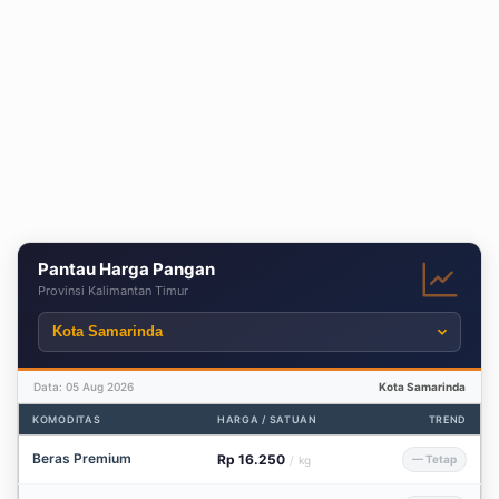
Pantau Harga Pangan
Provinsi Kalimantan Timur
Data: 05 Aug 2026
Kota Samarinda
KOMODITAS
HARGA / SATUAN
TREND
Beras Premium
Rp 16.250
— Tetap
/
kg