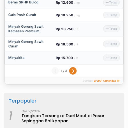
Beras SPHP Bulog
Rp 12.600
— Tetap
/
kg
Gula Pasir Curah
Rp 18.250
— Tetap
/
kg
Minyak Goreng Sawit
Rp 23.750
— Tetap
/
lt
Kemasan Premium
Minyak Goreng Sawit
Rp 18.500
— Tetap
/
lt
Curah
Minyakita
Rp 15.700
— Tetap
/
lt
1 / 3
❮
❯
Sumber:
SP2KP Kemendag RI
Terpopuler
1
31/07/2026
Tangisan Tersangka Duel Maut di Pasar
Sepinggan Balikpapan