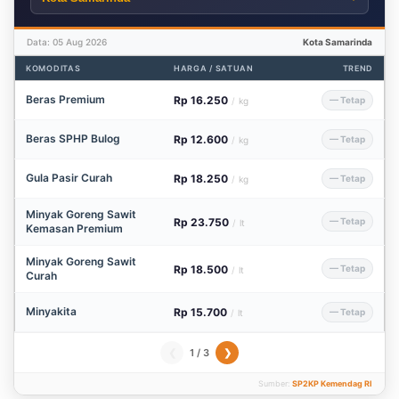
Data: 05 Aug 2026
Kota Samarinda
KOMODITAS
HARGA / SATUAN
TREND
Beras Premium
Rp 16.250
— Tetap
/
kg
Beras SPHP Bulog
Rp 12.600
— Tetap
/
kg
Gula Pasir Curah
Rp 18.250
— Tetap
/
kg
Minyak Goreng Sawit
Rp 23.750
— Tetap
/
lt
Kemasan Premium
Minyak Goreng Sawit
Rp 18.500
— Tetap
/
lt
Curah
Minyakita
Rp 15.700
— Tetap
/
lt
1 / 3
❮
❯
Sumber:
SP2KP Kemendag RI