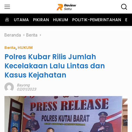
Langsung
ke
konten
Home
UTAMA
PIKIRAN
HUKUM
POLITIK-PEMERINTAHAN
EK
Beranda
Berita
Berita
,
HUKUM
Polres Kubar Rilis Jumlah
Kecelakaan Lalu Lintas dan
Kasus Kejahatan
Bayong
02/01/2023