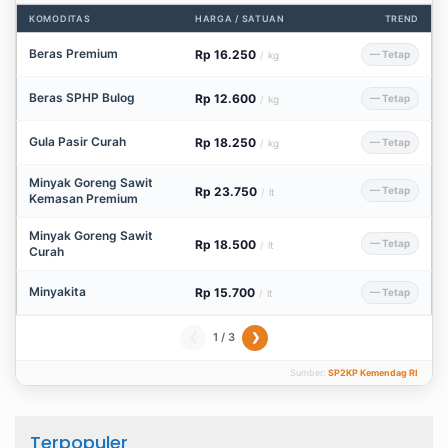
KOMODITAS
HARGA / SATUAN
TREND
Beras Premium
Rp 16.250
— Tetap
/
kg
Beras SPHP Bulog
Rp 12.600
— Tetap
/
kg
Gula Pasir Curah
Rp 18.250
— Tetap
/
kg
Minyak Goreng Sawit
Rp 23.750
— Tetap
/
lt
Kemasan Premium
Minyak Goreng Sawit
Rp 18.500
— Tetap
/
lt
Curah
Minyakita
Rp 15.700
— Tetap
/
lt
1 / 3
❮
❯
Sumber:
SP2KP Kemendag RI
Terpopuler