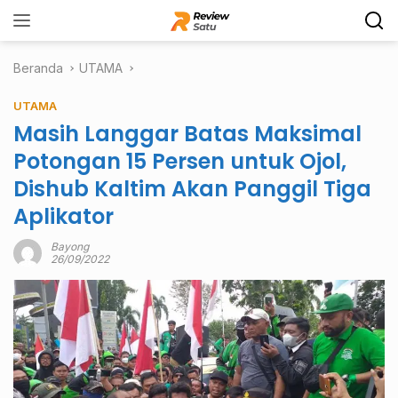
Langsung
ke
konten
Beranda
UTAMA
UTAMA
Masih Langgar Batas Maksimal
Potongan 15 Persen untuk Ojol,
Dishub Kaltim Akan Panggil Tiga
Aplikator
Bayong
26/09/2022